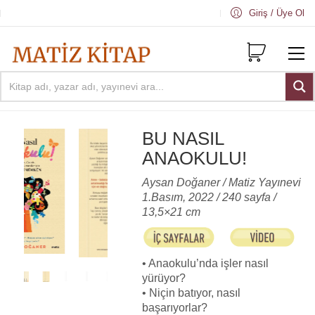
Giriş / Üye Ol
BU NASIL
ANAOKULU!
Aysan Doğaner / Matiz Yayınevi
1.Basım, 2022 / 240 sayfa /
13,5×21 cm
• Anaokulu’nda işler nasıl
yürüyor?
• Niçin batıyor, nasıl
başarıyorlar?