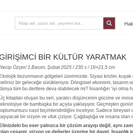
Hak
GIRIŞIMCI BIR KÜLTÜR YARATMAK
Necip Özçer/
1.Basım, Şubat 2025 / 230 s / 16×21,5 cm
Ekolojik bozunmanın gölgeleri üzerimizde. Siyasi krizler, kuşak
belirsiz bir geleceğe sürükleniyor. Döngüsel ekonomi, tasarım 
dünya tüm bu dertlere deva olabilecek mi? İnsanlığın ‘iyi olma ha
Üç kitaptan oluşan bu seri, yaratıcı düşüncenin gücüne ve inova
teknolojiye de bambaşka bir açıyla yaklaşıyor. Geçmişten günü
toplumumuzu nasıl biçimlendirdiğini inceliyor. Sadece bireysel o
taşıyacak bir vizyon ve ufuk çiziyor. Çağdaşlığa ve insana olan i
Elinizdeki bu eser yalnızca bir çözüm arayışı değil; aynı za
olan cesaret, vizyon ve değerler üzerine bir davet. İnsanlık 