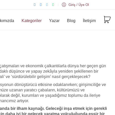
Giriş / Üye Ol
kımızda
Kategoriler
Yazar
Blog
İletişim
 çatışmaları ve ekonomik çalkantılarla dünya her geçen gün
odaklı düşünce ve yapay zekâyla yeniden şekillenen bir
li’ ve ‘sürdürülebilir gelişim’ nasıl gerçekleşecek?
syonun dönüştürücü etkisine odaklanırken; girişimciliğe ve
müze uzanan yaratıcı çabaların, kültürümüzü ve
larak değil, kurumları ve yaşadığımız toplumu da ileriye
nancımız artıyor.
manda bir ilham kaynağı. Geleceği inşa etmek için gerekli
için daha iyi bir gelecek yaratma yolculuğunda eşsiz bir