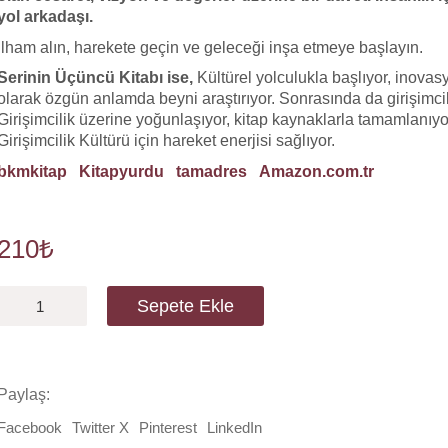
yol arkadaşı.
İlham alın, harekete geçin ve geleceği inşa etmeye başlayın.
Serinin Üçüncü Kitabı ise,
Kültürel yolculukla başlıyor, inovasyo
olarak özgün anlamda beyni araştırıyor. Sonrasında da girişimcili
Girişimcilik üzerine yoğunlaşıyor, kitap kaynaklarla tamamlanıyo
Girişimcilik Kültürü için hareket enerjisi sağlıyor.
bkmkitap
Kitapyurdu
tamadres
Amazon.com.tr
210
₺
Girişimci
Sepete Ekle
Bir
Kültür
Yaratmak
adet
Paylaş:
Facebook
Twitter X
Pinterest
LinkedIn