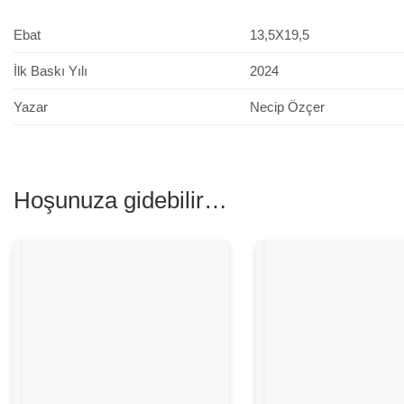
Ebat
13,5X19,5
İlk Baskı Yılı
2024
Yazar
Necip Özçer
Hoşunuza gidebilir…