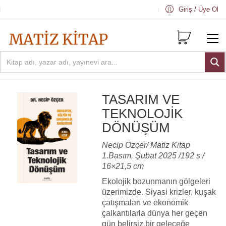
Giriş / Üye Ol
TASARIM VE
TEKNOLOJIK
DÖNÜŞÜM
Necip Özçer/ Matiz Kitap
1.Basım, Şubat 2025 /192 s /
16×21,5 cm
Ekolojik bozunmanın gölgeleri
üzerimizde. Siyasi krizler, kuşak
çatışmaları ve ekonomik
çalkantılarla dünya her geçen
gün belirsiz bir geleceğe