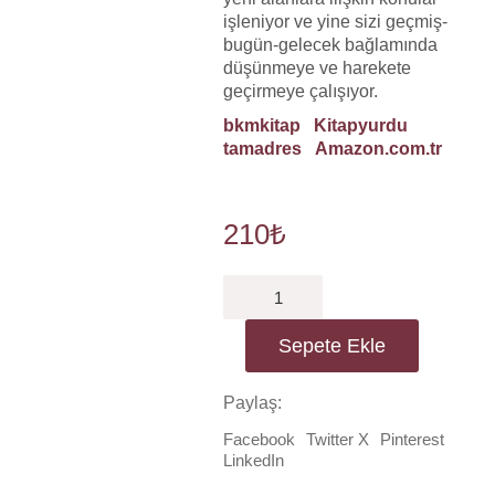
işleniyor ve yine sizi geçmiş-
bugün-gelecek bağlamında
düşünmeye ve harekete
geçirmeye çalışıyor.
bkmkitap
Kitapyurdu
tamadres
Amazon.com.tr
210
₺
Tasarım
ve
Teknolojik
Sepete Ekle
Dönüşüm
adet
Paylaş:
Facebook
Twitter X
Pinterest
LinkedIn